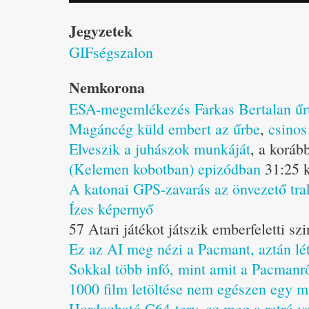
Jegyzetek
GIFségszalon
Nemkorona
ESA-megemlékezés Farkas Bertalan űr
Magáncég küld embert az űrbe
,
csinos
Elveszik a juhászok munkáját
, a koráb
(Kelemen kobotban) epizódban
31:25 k
A katonai GPS-zavarás az önvezető trak
Ízes képernyő
57 Atari játékot játszik emberfeletti 
Ez az AI meg nézi a Pacmant, aztán lé
Sokkal több infó, mint amit a Pacmanrő
1000 film letöltése nem egészen egy m
Hordozható C64-terv
,
ez meg a retró v