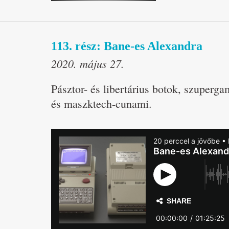
113. rész: Bane-es Alexandra
2020. május 27.
Pásztor- és libertárius botok, szuperg
és maszktech-cunami.