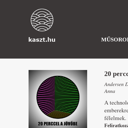
MŰSORO
20 percc
Andersen D
Anna
A technoló
emberekre
félelmek.
Feliratkoz