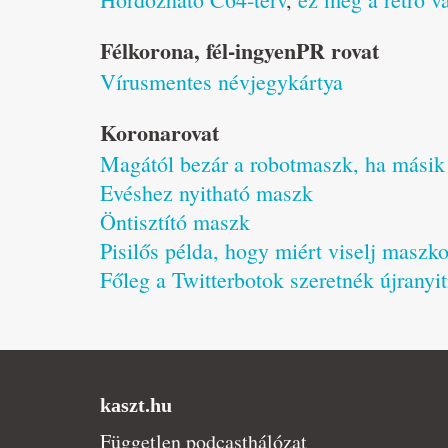
Félkorona, fél-ingyenPR rovat
Vírusmentes névjegykártya
Koronarovat
Magától bezár a robotmaszk, ha másik
Evéshez nyitható maszk
Öntisztító maszk
Pisilős példa, hogy miért viselj maszko
Főleg a Twitterbotok szeretnék újranyi
kaszt.hu
Független podcasthálózat