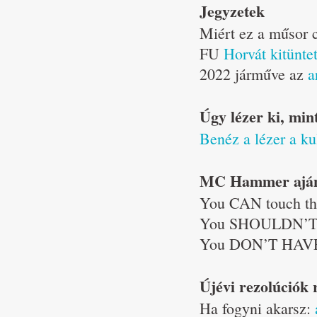
Jegyzetek
Miért ez a műsor
FU
Horvát kitünte
2022 járműve az
a
Úgy lézer ki, min
Benéz a lézer a ku
MC Hammer ajánl
You CAN touch th
You SHOULDN’T t
You DON’T HAVE 
Újévi rezolúciók 
Ha fogyni akarsz: