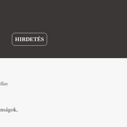
HIRDETÉS
llay
ánságok,