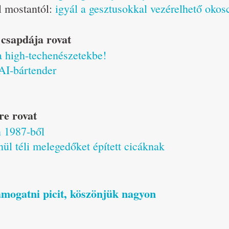
l mostantól:
igyál a gesztusokkal vezérelhető okos
csapdája rovat
a high-techenészetekbe!
 AI-bártender
re rovat
n 1987-ből
ül téli melegedőket épített cicáknak
támogatni picit, köszönjük nagyon