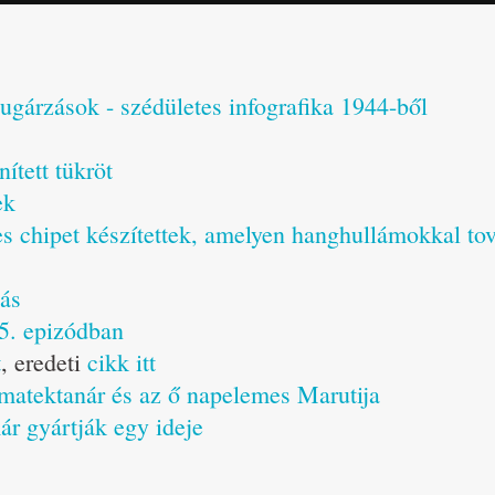
gárzások - szédületes infografika 1944-ből
nített tükröt
ek
 chipet készítettek, amelyen hanghullámokkal tov
zás
5. epizódban
t
, eredeti
cikk itt
matektanár és az ő napelemes Marutija
r gyártják egy ideje