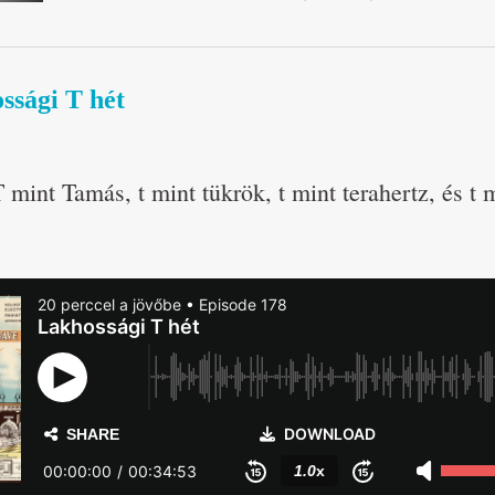
ssági T hét
T mint Tamás, t mint tükrök, t mint terahertz, és t m