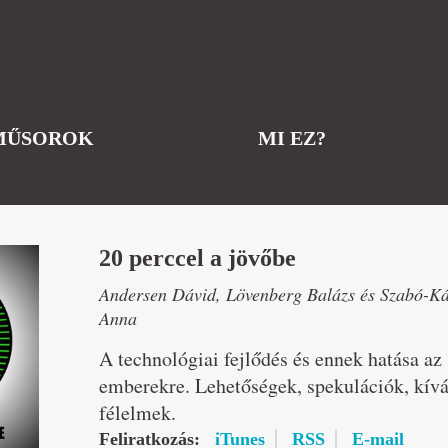
MŰSOROK
MI EZ?
20 perccel a jövőbe
Andersen Dávid, Lövenberg Balázs és Szabó-Ká
Anna
A technológiai fejlődés és ennek hatása az
emberekre. Lehetőségek, spekulációk, kív
félelmek.
Feliratkozás:
iTunes
RSS
E-mail