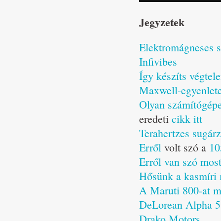
Jegyzetek
Elektromágneses su
Infivibes
Így készíts végtele
Maxwell-egyenlet
Olyan számítógépes
eredeti
cikk itt
Terahertzes sugár
Erről
volt szó a
10
Erről van szó mos
Hősünk a kasmíri 
A Maruti 800-at má
DeLorean Alpha 5
Drako Motors