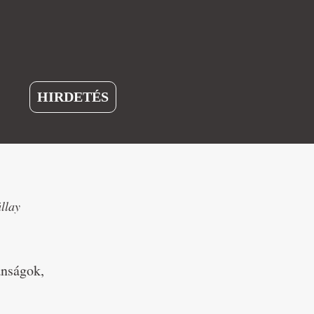
HIRDETÉS
llay
ánságok,