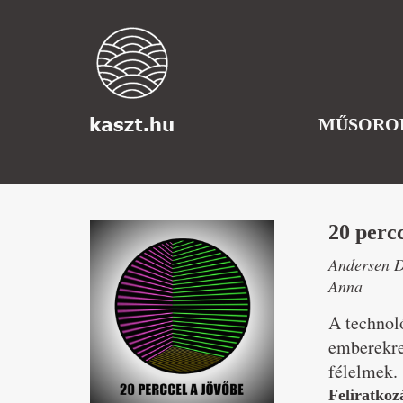
MŰSORO
20 percc
Andersen D
Anna
A technoló
emberekre
félelmek.
Feliratkoz