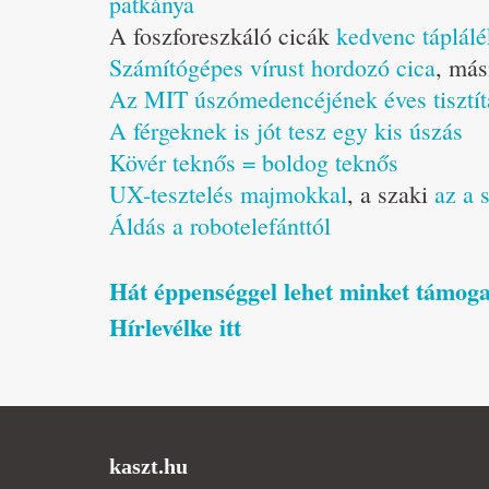
patkánya
A foszforeszkáló cicák
kedvenc táplál
Számítógépes vírust hordozó cica
, má
Az MIT úszómedencéjének éves tisztítá
A férgeknek is jót tesz egy kis úszás
Kövér teknős = boldog teknős
UX-tesztelés majmokkal
, a szaki
az a 
Áldás a robotelefánttól
Hát éppenséggel lehet minket támogat
Hírlevélke itt
kaszt.hu