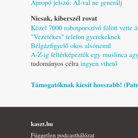
Apropó jelszó: AI-val ne generálj
Nicsak, kiberszél rovat
Közel 7000 robotporszívó fölött vette át
"Vezetékes" telefon gyerekeknek
Bélgázfigyelő okos alsónemű
A-Z-ig feltérképezték egy muslinca agy
tudományos célra
ingyen vihető
Támogatóknak kicsit hosszabb! (Pat
kaszt.hu
Független podcasthálózat