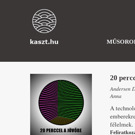
MŰSORO
20 percc
Andersen D
Anna
A technoló
emberekre
félelmek.
Feliratkoz