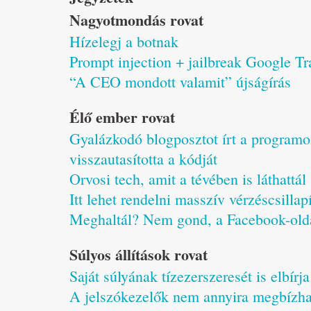
Nagyotmondás rovat
Hízelegj a botnak
Prompt injection + jailbreak Google Tra
“A CEO mondott valamit” újságírás
Élő ember rovat
Gyalázkodó blogposztot írt a programo
visszautasította a kódját
Orvosi tech, amit a tévében is láthattál
Itt lehet rendelni masszív vérzéscsillapí
Meghaltál? Nem gond, a Facebook-oldal
Súlyos állítások rovat
Saját súlyának tízezerszeresét is elbír
A jelszókezelők nem annyira megbízhat