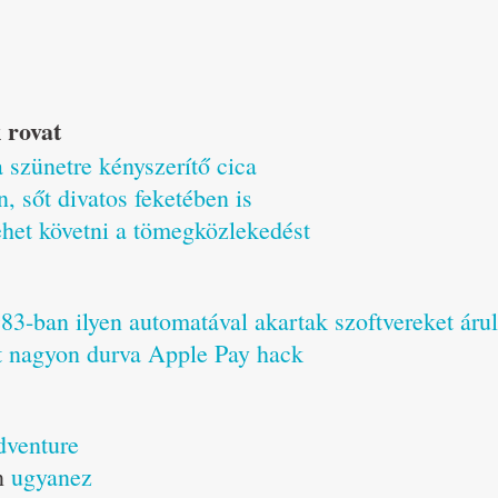
 rovat
a szünetre kényszerítő cica
 sőt divatos feketében is
ehet követni a tömegközlekedést
3-ban ilyen automatával akartak szoftvereket árul
 nagyon durva Apple Pay hack
dventure
en
ugyanez