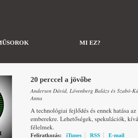
MŰSOROK
MI EZ?
20 perccel a jövőbe
Andersen Dávid, Lövenberg Balázs és Szabó-Ká
Anna
A technológiai fejlődés és ennek hatása az
emberekre. Lehetőségek, spekulációk, kív
félelmek.
Feliratkozás:
iTunes
RSS
E-mail