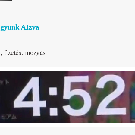
vagyunk AIzva
, fizetés, mozgás