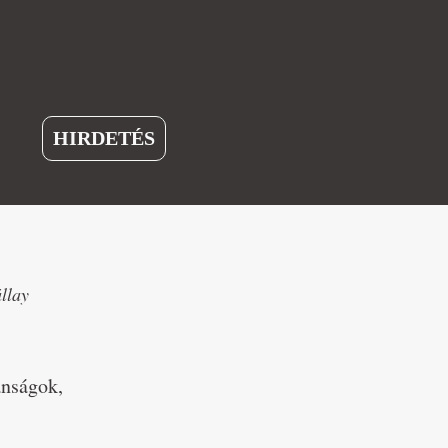
HIRDETÉS
llay
ánságok,