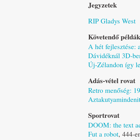
Jegyzetek
RIP Gladys West
Követendő példák
A hét fejlesztése: 
Dávidéknál 3D-ben,
Új-Zélandon így l
Adás-vétel rovat
Retro menőség: 198
Aztakutyamindenit
Sportrovat
DOOM: the text a
Fut a robot
, 444-