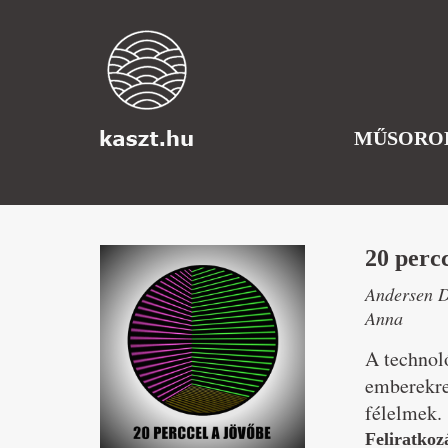
MŰSORO
20 percc
Andersen D
Anna
A technoló
emberekre
félelmek.
Feliratkoz