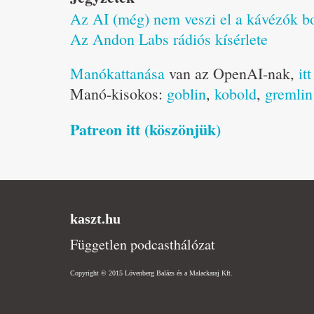
Az AI (még) nem veszi el a kávézók b
Az Andon Labs rádiós kísérlete
Manókattanása
van az OpenAI-nak,
it
Manó-kisokos:
goblin
,
kobold
,
gremlin
Patreon itt (köszönjük)
kaszt.hu
Független podcasthálózat
Copyright © 2015 Lövenberg Balázs és a Malackaraj Kft.