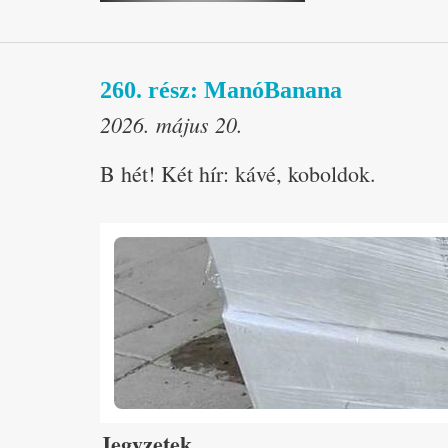
260. rész: ManóBanana
2026. május 20.
B hét! Két hír: kávé, koboldok.
Jegyzetek