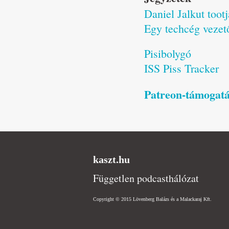
Daniel Jalkut tootj
Egy techcég vezető
Pisibolygó
ISS Piss Tracker
Patreon-támogatás
kaszt.hu
Független podcasthálózat
Copyright © 2015 Lövenberg Balázs és a Malackaraj Kft.