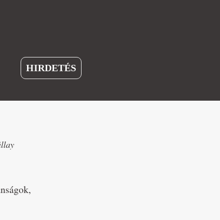
HIRDETÉS
llay
ánságok,