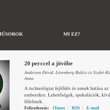
MŰSOROK
MI EZ?
20 perccel a jövőbe
Andersen Dávid, Lövenberg Balázs és Szabó-Ká
Anna
A technológiai fejlődés és ennek hatása az
emberekre. Lehetőségek, spekulációk, kív
félelmek.
Feliratkozás:
iTunes
RSS
E-mail