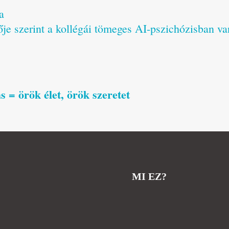
a
je szerint a kollégái tömeges AI-pszichózisban v
 = örök élet, örök szeretet
MI EZ?