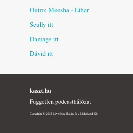
Outro: Meesha - Ether
Scully itt
Damage itt
Dávid itt
kaszt.hu
Független podcasthálózat
Copyright © 2015 Lövenberg Balázs és a Malackaraj Kft.