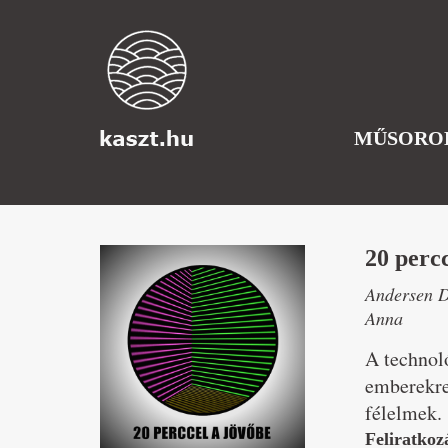
MŰSORO
20 percc
Andersen D
Anna
A technoló
emberekre
félelmek.
Feliratkoz