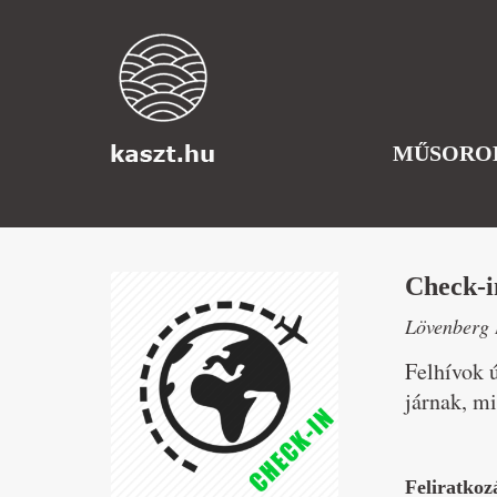
MŰSORO
Check-i
Lövenberg 
Felhívok 
járnak, mi
Feliratkoz