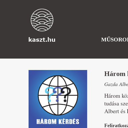
MŰSORO
Három 
Gazda Albe
Három köz
tudása sze
Albert és 
Feliratkoz