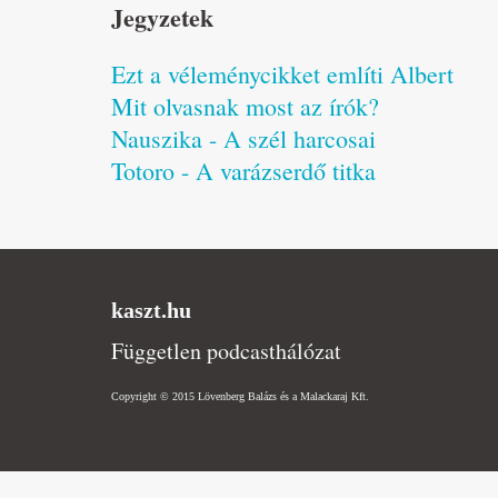
Jegyzetek
Ezt a véleménycikket említi Albert
Mit olvasnak most az írók?
Nauszika - A szél harcosai
Totoro - A varázserdő titka
kaszt.hu
Független podcasthálózat
Copyright © 2015 Lövenberg Balázs és a Malackaraj Kft.