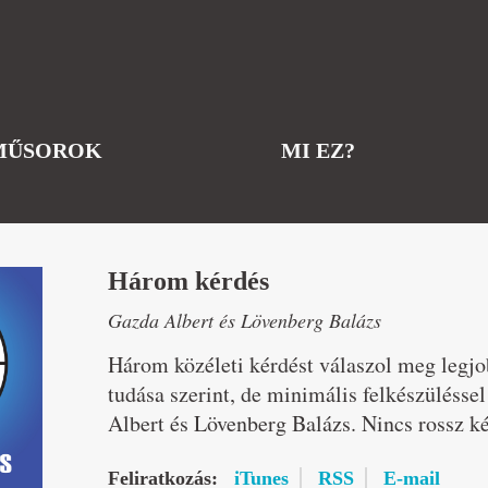
MŰSOROK
MI EZ?
Három kérdés
Gazda Albert és Lövenberg Balázs
Három közéleti kérdést válaszol meg legj
tudása szerint, de minimális felkészülésse
Albert és Lövenberg Balázs. Nincs rossz ké
Feliratkozás:
iTunes
RSS
E-mail