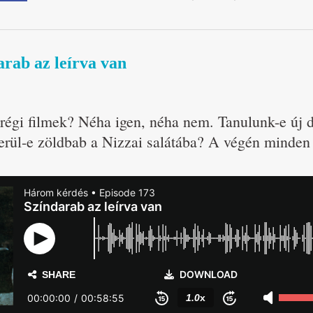
arab az leírva van
égi filmek? Néha igen, néha nem. Tanulunk-e új 
erül-e zöldbab a Nizzai salátába? A végén minden 