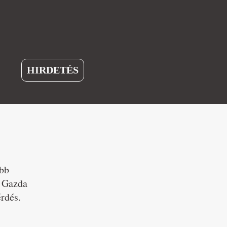
HIRDETÉS
obb
l Gazda
rdés.