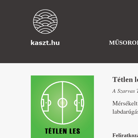
MŰSORO
Tétlen l
A Szarvas 
Mérsékelt
labdarúgás
Feliratkoz